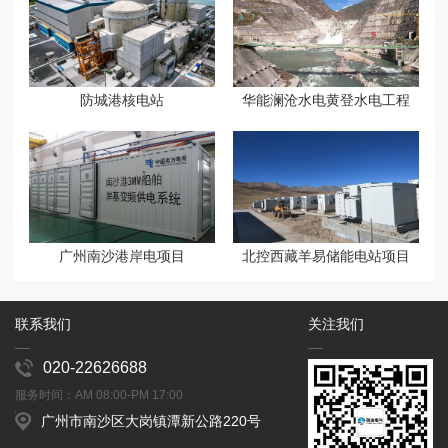
防城港核电站
华能澜沧水电黄登水电工程
广州南沙港岸电项目
北控西藏羊易储能电站项目
联系我们
关注我们
020-22626688
服务时间：AM 08:00-PM 17:00
广州市南沙区大岗镇潭新公路220号