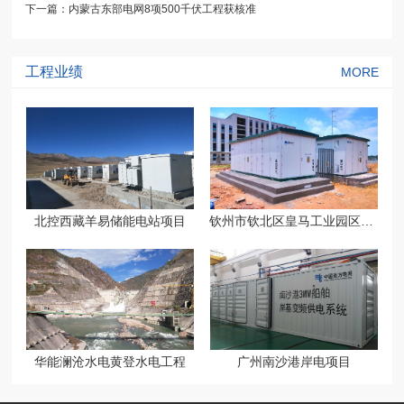
下一篇：内蒙古东部电网8项500千伏工程获核准
工程业绩
MORE
北控西藏羊易储能电站项目
钦州市钦北区皇马工业园区管委会
华能澜沧水电黄登水电工程
广州南沙港岸电项目