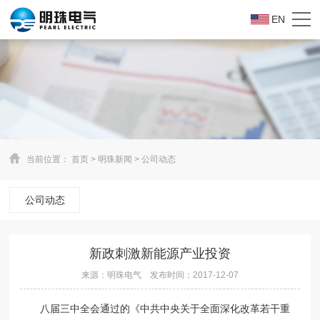
EN
当前位置：
首页
>
明珠新闻
>
公司动态
公司动态
新政刺激新能源产业投资
来源：明珠电气 发布时间：2017-12-07
八届三中全会通过的《中共中央关于全面深化改革若干重