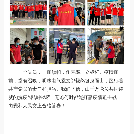
一个党员，一面旗帜，作表率、立标杆。疫情面
前，党有召唤，明珠电气党支部毅然挺身而出，践行着
共产党员的责任和担当。我们坚信，由千万党员共同铸
就的抗疫“钢铁长城”，无论何时都能打赢疫情狙击战，
向党和人民交上合格答卷！