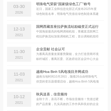
明珠电气荣获“国家级绿色工厂”称号
03-30
近日，国家工业和信息化部正式发布2025年度
2026
绿色制造名单，明珠电气凭借在绿色制造体系建
设与节能环保实践方面的卓越表现，成......
国网西藏首座拉萨换流站励磁变正式运行
12-13
中国海拔最高的电网调相机组，青藏直流联网工
2021
程拉萨换流站加装调相机工程，首台调相机组经
过系列调试后于2021年12月正式运......
企业贡献 社会认可
11-30
为番禺高质量发展蓄势聚能，全力打造营商环境
2021
标杆城区，番禺区委、区政府在区会议中心大会
堂，隆重举办 “彰禺企先......
越南Hoa Binh 5风电项目并网成功
11-03
越南当地时间10月28日，随着26台由明珠电气
2021
供货的变压器缓缓启动，越南Hoa Binh 5风电项
目顺利并网。该项目位于......
秋风送喜，佳音频传
10-12
金秋十月，喜讯不断，市场佳音频传！凭借过硬
2021
的产品质量，扎实高效的工作作风和良好的企业
信誉，明珠电气相继中标“......