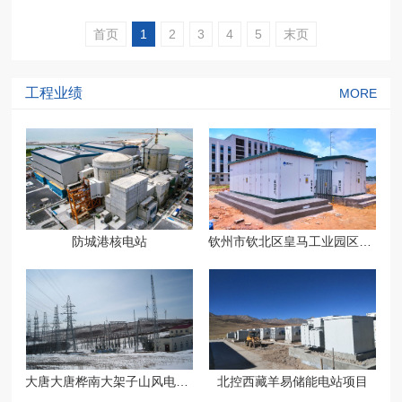
首页
1
2
3
4
5
末页
工程业绩
MORE
防城港核电站
钦州市钦北区皇马工业园区管委会
大唐大唐桦南大架子山风电场二期工程
北控西藏羊易储能电站项目