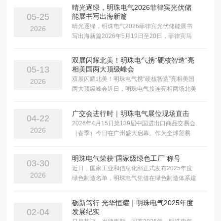
晴光逐绿，明珠电气2026菲律宾光伏储
05-25
能展书写出海新篇
晴光逐绿，明珠电气2026菲律宾光伏储能展书
2026
写出海新篇2026年5月19日至20日，菲律宾马
尼拉SMX Conventi......
双展闪耀北美！明珠电气携“硬核智造”亮
05-13
相美国两大顶级峰会
双展闪耀北美！明珠电气携“硬核智造”亮相美国
2026
两大顶级峰会近日，明珠电气接连亮相两场北美
顶级行业盛会——从华盛顿特区到芝加......
广交会进行时｜明珠电气展位现场直击
04-22
2026年4月15日第139届中国进出口商品交易会
2026
（春季）今日在广州盛大启幕。作为全球贸易
的“风向标”，广交会汇聚了来自......
明珠电气荣获“国家级绿色工厂”称号
03-30
近日，国家工业和信息化部正式发布2025年度
2026
绿色制造名单，明珠电气凭借在绿色制造体系建
设与节能环保实践方面的卓越表现，成......
砺新笃行 光华恒耀｜明珠电气2025年度
02-04
发展纪实