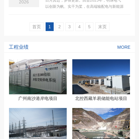
日月其迈，岁律更新。回首2025年，明珠电气
2026
以创新为帆、实干为桨，在高端输配电与新能源
装备的浪潮中奋楫前行。从技术攻坚到......
首页
1
2
3
4
5
末页
工程业绩
MORE
广州南沙港岸电项目
北控西藏羊易储能电站项目