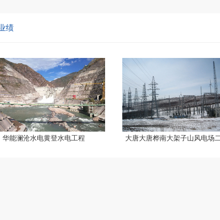
业绩
华能澜沧水电黄登水电工程
大唐大唐桦南大架子山风电场