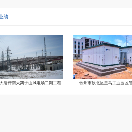
业绩
大唐桦南大架子山风电场二期工程
钦州市钦北区皇马工业园区